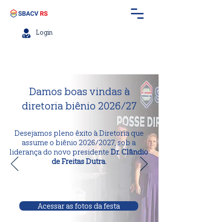
Login
Damos boas vindas à
diretoria biênio 2026/27
Desejamos pleno êxito à Diretoria que
assume o biênio 2026/2027, sob a
liderança do novo presidente
Dr. Clândio
de Freitas Dutra.
Acessar as fotos da festa