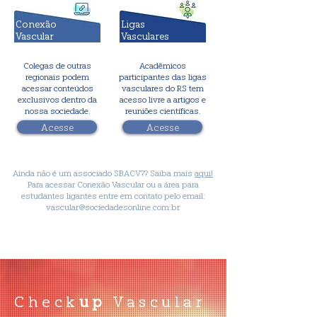
Conexão
Ligas
Vascular
Vasculares
Colegas de outras
Acadêmicos
regionais podem
participantes das ligas
acessar conteúdos
vasculares do RS tem
exclusivos dentro da
acesso livre a artigos e
nossa sociedade.
reuniões científicas.
Acesse
Acesse
Ainda não é um associado SBACV?? Saiba mais
aqui!
Para acessar Conexão Vascular ou a área para
estudantes ligantes entre em contato pelo email:
vascular@sociedadesonline.com.br
Check
up
Vascular