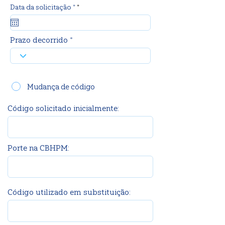
r
Data da solicitação *
*
e
q
u
i
Prazo decorrido *
r
e
d
Mudança de código
Código solicitado inicialmente:
Porte na CBHPM:
Código utilizado em substituição: