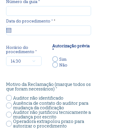
Número da guia *
r
Data do procedimento *
*
e
q
u
i
r
Autorização prévia
e
Horário do
*
d
procedimento *
Sim
14:30
Não
Motivo da Reclamação (marque todos os
que foram necessários) *
Auditor não identificado
Ausência de contato do auditor para
mudança da codificação
Auditor não justificou tecnicamente a
mudança por escrito
Operadora extrapolou prazo para
autorizar o procedimento