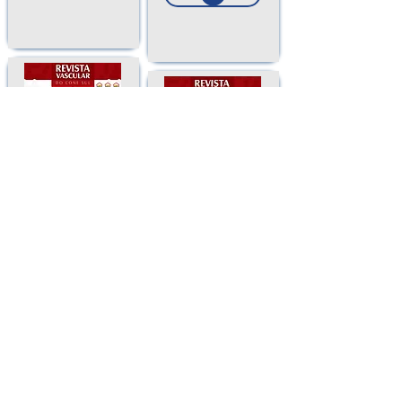
Ano 3 - Nº 8 - Julho 2022
Ano 3 - Nº 7 - Março 2022
A invasão da Angiologia
e
Confira entrevista sobre
da Cirurgia Vascular
o 44º CBACV, que
acontecerá em agosto
de 2022.