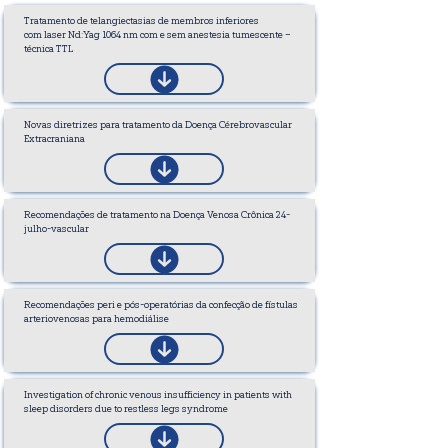
Tratamento de telangiectasias de membros inferiores
com laser Nd:Yag 1064 nm com e sem anestesia tumescente –
técnica TTL
Novas diretrizes para tratamento da Doença Cérebrovascular
Extracraniana
Recomendações de tratamento na Doença Venosa Crônica 24-
julho-vascular
Recomendações peri e pós-operatórias da confecção de fístulas
arteriovenosas para hemodiálise
Investigation of chronic venous insufficiency in patients with
sleep disorders due to restless legs syndrome