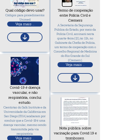
Qual código devo usar?
Termo de cooperação
entre Polícia Civil e
Códigos para procedimentos
Unimed
Cremers
Veja mais ..
A Secretaria da Segurança
Pública do Estado, por meio da
Polícia Civil, assinará nesta
quarta-feira (12), às 11h, no
Gabinete da Chefia de Polícia,
um termo de cooperação com o
Conselho Regional de Medicina
do Rio Grande do Sul
(Cremers).
Veja mais ..
Covid-19 é doença
vascular, e não
respiratória, conclui
estudo.
Cientistas do Salk Institute e da
Universidade da Califórnia em
San Diego (EUA) acabaram por
concluir que a Covid-19 é uma
doença vascular, mesmo sendo
Nota pública sobre
transmitida pela via
vacinação para Covid 19 e
respiratória.
Veja mais ..
tromboses.