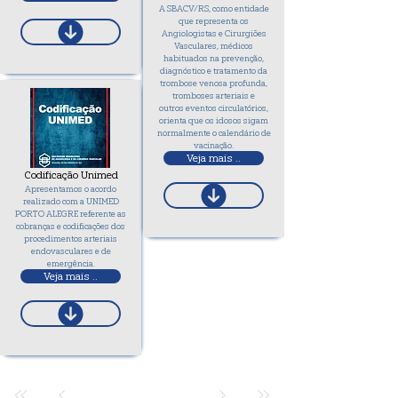
A SBACV/RS, como entidade
que representa os
Angiologistas e Cirurgiões
Vasculares, médicos
habituados na prevenção,
diagnóstico e tratamento da
trombose venosa profunda,
tromboses arteriais e
outros eventos circulatórios,
orienta que os idosos sigam
normalmente o calendário de
vacinação.
Veja mais ..
Codificação Unimed
Apresentamos o acordo
realizado com a UNIMED
PORTO ALEGRE referente as
cobranças e codificações dos
procedimentos arteriais
endovasculares e de
emergência.
Veja mais ..