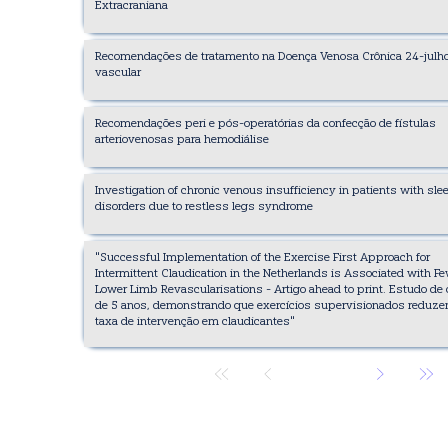
Extracraniana
Recomendações de tratamento na Doença Venosa Crônica 24-julh
vascular
Recomendações peri e pós-operatórias da confecção de fístulas
arteriovenosas para hemodiálise
Investigation of chronic venous insufficiency in patients with sle
disorders due to restless legs syndrome
"Successful Implementation of the Exercise First Approach for
Intermittent Claudication in the Netherlands is Associated with F
Lower Limb Revascularisations - Artigo ahead to print. Estudo de 
de 5 anos, demonstrando que exercícios supervisionados reduze
taxa de intervenção em claudicantes"