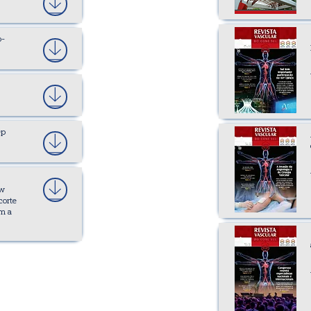
o-
ep
ew
corte
m a