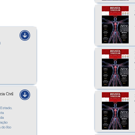
d
ia Civil
 Estado,
sta
 da
ração
 do Rio