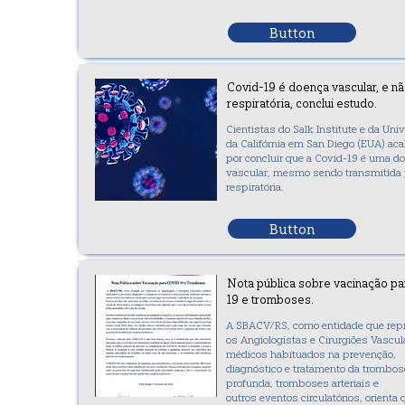
Button
Covid-19 é doença vascular, e n
respiratória, conclui estudo.
Cientistas do Salk Institute e da Uni
da Califórnia em San Diego (EUA) a
por concluir que a Covid-19 é uma d
vascular, mesmo sendo transmitida 
respiratória.
Button
Nota pública sobre vacinação pa
19 e tromboses.
A SBACV/RS, como entidade que rep
os Angiologistas e Cirurgiões Vascul
médicos habituados na prevenção,
diagnóstico e tratamento da trombo
profunda, tromboses arteriais e
outros eventos circulatórios, orienta 