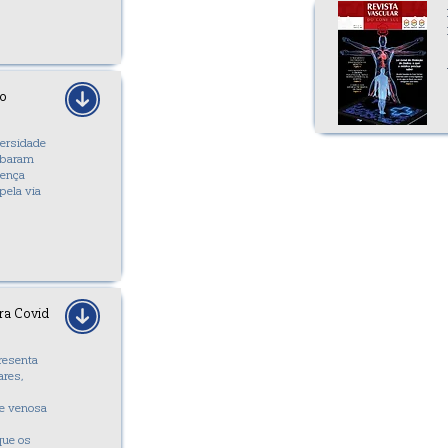
ão
versidade
cabaram
oença
pela via
ra Covid
resenta
ares,
se venosa
que os